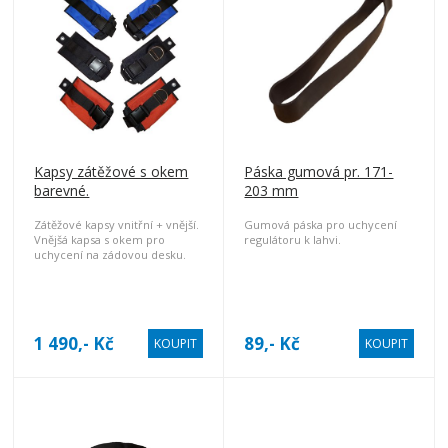
Kapsy zátěžové s okem
Páska gumová pr. 171-
barevné.
203 mm
Zátěžové kapsy vnitřní + vnější.
Gumová páska pro uchycení
Vnějšá kapsa s okem pro
regulátoru k lahvi.
uchycení na zádovou desku.
Zapínání venkovní kapsy
pomocí plastového trojzubce.
Zapínání vnitřní kapsy pomocí
suchého zipu. Materiál
Kortexin. Cena za jeden pár
1 490,- Kč
89,- Kč
KOUPIT
KOUPIT
kapses. (2x nitřní kapsa, 1x
vnější kapsa pravá, 1x vnější
kapsa levá)