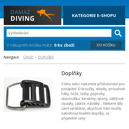
KATEGORIE E-SHOPU
V nákupním košíku máte:
0 ks zboží
DO KOŠÍKU
Navigace:
ÚVOD
-
DOPLŇKY
Doplňky
V této sekci naleznete příslušenství pro
potápění: D kroužky, stopky, proudové
háky, nože, tašky, popruhy,
ukazovátka, karabiny, spony, zátěžové
opasky, zátěže, náústky... Některé díly
sami vyrábíme, abychom Vám mohly
nabídnout kvalitní dopňky, za
přijatelné ceny.