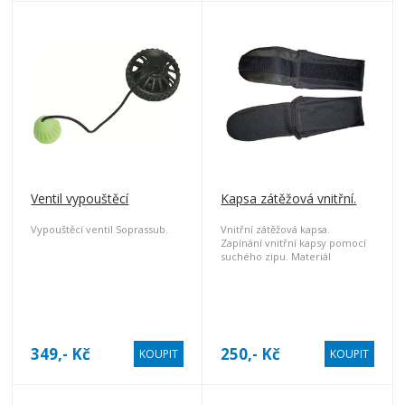
Ventil vypouštěcí
Kapsa zátěžová vnitřní.
Vypouštěcí ventil Soprassub.
Vnitřní zátěžová kapsa.
Zapínání vnitřní kapsy pomocí
suchého zipu. Materiál
Kortexin. Cena za kus.
349,- Kč
250,- Kč
KOUPIT
KOUPIT