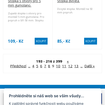
Stopka s otvory pro 5
Stopka dvojitá.
mm gumolano.
Dvojitá stopka. Montáž na 50
mm popruh.
Zupatá stopka s otvory pro
montáž 5 mm gumolana. Pro
popruh o šíři 50 mm. Stopku
lze využít pro uchycení světel,
bójek ...
109,- Kč
85,- Kč
KOUPIT
KOUPIT
193 - 216 z 399
«
Předchozí
...
4
5
6
7
8
9
10
11
12
13
...
Další »
Prohlédněte si náš web se vším všudy...
FACEBOOK
DOMŮ
K zajištění správné funkčnosti webu používáme
OBCHODNÍ PODMÍNKY