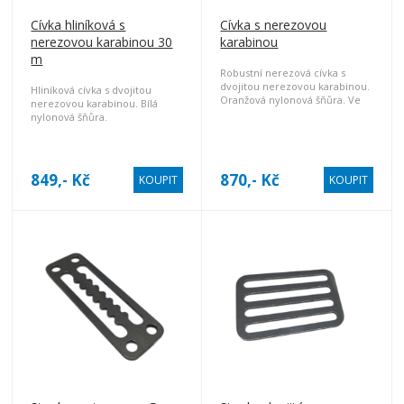
Cívka hliníková s
Cívka s nerezovou
nerezovou karabinou 30
karabinou
m
Robustní nerezová cívka s
dvojitou nerezovou karabinou.
Hliníková cívka s dvojitou
Oranžová nylonová šňůra. Ve
nerezovou karabinou. Bílá
variantách 20,30 a 50 m.
nylonová šňůra.
849,- Kč
870,- Kč
KOUPIT
KOUPIT