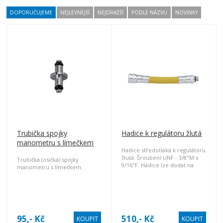
DOPORUČUJEME
NEJLEVNĚJŠÍ
NEJDRAŽŠÍ
PODLE NÁZVU
NOVINKY
Trubička spojky
Hadice k regulátoru žlutá
manometru s límečkem
Hadice středotlaká k regulátoru
žlutá. Šroubení UNF - 3/8"M x
Trubička (osička) spojky
9/16"F. Hadice lze dodat na
manometru s límečkem.
přání zákazníka v různých
délkách.
95,- Kč
510,- Kč
KOUPIT
KOUPIT