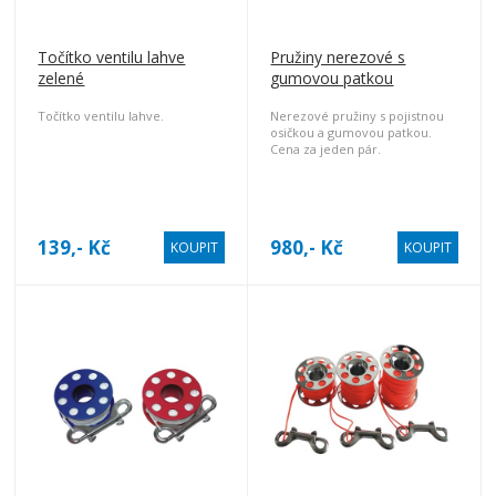
Točítko ventilu lahve
Pružiny nerezové s
zelené
gumovou patkou
Točítko ventilu lahve.
Nerezové pružiny s pojistnou
osičkou a gumovou patkou.
Cena za jeden pár.
139,- Kč
980,- Kč
KOUPIT
KOUPIT