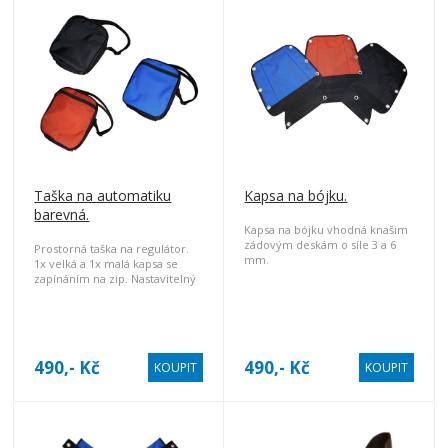
Taška na automatiku
Kapsa na bójku.
barevná.
Kapsa na bójku vhodná knašim
zádovým deskám o síle 3 a 6
Prostorná taška na regulátor.
mm.
1x velká a 1x malá kapsa se
zapínáním na zip. Nastavitelný
popruh přes rameno. Materiál:
Kortexin.
490,- Kč
490,- Kč
KOUPIT
KOUPIT