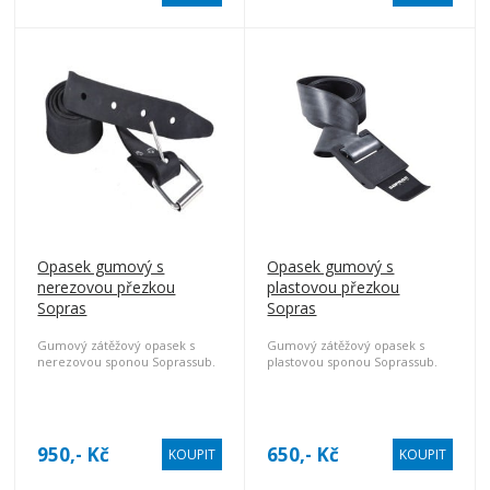
Opasek gumový s
Opasek gumový s
nerezovou přezkou
plastovou přezkou
Sopras
Sopras
Gumový zátěžový opasek s
Gumový zátěžový opasek s
nerezovou sponou Soprassub.
plastovou sponou Soprassub.
950,- Kč
650,- Kč
KOUPIT
KOUPIT