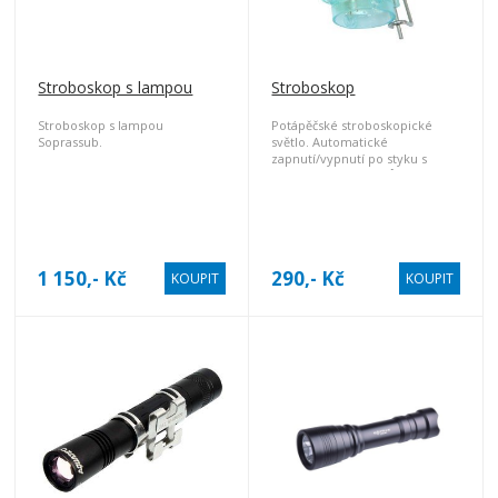
Stroboskop s lampou
Stroboskop
Stroboskop s lampou
Potápěčské stroboskopické
Soprassub.
světlo. Automatické
zapnutí/vypnutí po styku s
vodou. Baterie
NENÍ
možné
měnit.
1 150,- Kč
290,- Kč
KOUPIT
KOUPIT