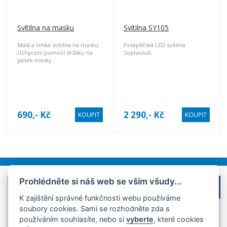
Svítilna na masku
Svítilna SY105
Malá a lehká svítilna na masku.
Potápěčská LED svítilna
Uchycení pomocí držáku na
Soprassub.
pásek masky.
690,- Kč
2 290,- Kč
KOUPIT
KOUPIT
Prohlédněte si náš web se vším všudy...
FACEBOOK
DOMŮ
K zajištění správné funkčnosti webu používáme
OBCHODNÍ PODMÍNKY
soubory cookies. Sami se rozhodněte zda s
GDPR
používáním souhlasíte, nebo si
vyberte
, které cookies
KONTAKT