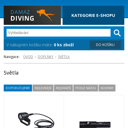
KATEGORIE E-SHOPU
V nákupním košíku máte:
0 ks zboží
DO KOŠÍKU
Navigace:
ÚVOD
-
DOPLŇKY
-
SVĚTLA
Světla
DOPORUČUJEME
NEJLEVNĚJŠÍ
NEJDRAŽŠÍ
PODLE NÁZVU
NOVINKY