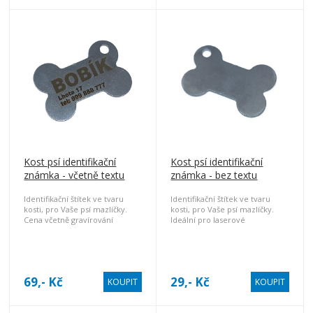
Kost psí identifikační
Kost psí identifikační
známka - včetně textu
známka - bez textu
Identifikační štítek ve tvaru
Identifikační štítek ve tvaru
kosti, pro Vaše psí mazlíčky.
kosti, pro Vaše psí mazlíčky.
Cena včetně gravírování
Ideální pro laserové
Vašeho textu.
gravírování.
Gravírovaný text napište do
poznámky objednávky, nebo
na info@damaz-diving.cz
69,- Kč
29,- Kč
KOUPIT
KOUPIT