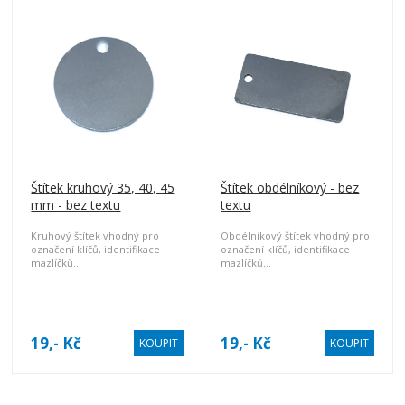
Štítek kruhový 35, 40, 45
Štítek obdélníkový - bez
mm - bez textu
textu
Kruhový štítek vhodný pro
Obdélníkový štítek vhodný pro
označení klíčů, identifikace
označení klíčů, identifikace
mazlíčků...
mazlíčků...
Ideální pro laserové
Ideální pro laserové
gravírování.
gravírování.
19,- Kč
19,- Kč
KOUPIT
KOUPIT