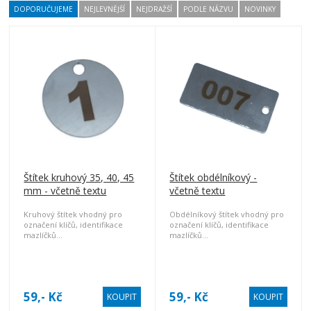
DOPORUČUJEME
NEJLEVNĚJŠÍ
NEJDRAŽŠÍ
PODLE NÁZVU
NOVINKY
Štítek kruhový 35, 40, 45
Štítek obdélníkový -
mm - včetně textu
včetně textu
Kruhový štítek vhodný pro
Obdélníkový štítek vhodný pro
označení klíčů, identifikace
označení klíčů, identifikace
mazlíčků...
mazlíčků...
Cena včetně gravírování
Cena včetně gravírování
Vašeho textu.
Vašeho textu.
Gravírovaný text napište do
Gravírovaný text napište do
poznámky objednávky, nebo
poznámky objednávky, nebo
na info@damaz-diving.cz
na info@damaz-diving.cz
59,- Kč
59,- Kč
KOUPIT
KOUPIT