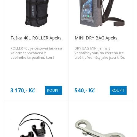
Taška 40L ROLLER Apeks
MINI DRY BAG Apeks
ROLLER 40L je cestovní taška na
DRY BAG MINI je malý
kolečkách vyrobená z
vodotěsný vak, do kterého lze
odolného tarpaulinu, která
uložit předměty jako jsou klíče,
svými rozměry vyhovuje
doklady a jiné cennosti a také
požadavkům většiny leteckých
telefon, který je možné ovládat
společností pro palubní
skrze dotykový průzor.
zavazadlo.
3 170,- Kč
540,- Kč
KOUPIT
KOUPIT