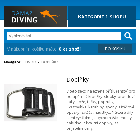
KATEGORIE E-SHOPU
V nákupním košíku máte:
0 ks zboží
DO KOŠÍKU
Navigace:
ÚVOD
-
DOPLŇKY
Doplňky
V této sekci naleznete příslušenství pro
potápění: D kroužky, stopky, proudové
háky, nože, tašky, popruhy,
ukazovátka, karabiny, spony, zátěžové
opasky, zátěže, náústky... Některé díly
sami vyrábíme, abychom Vám mohly
nabídnout kvalitní dopňky, za
přijatelné ceny.