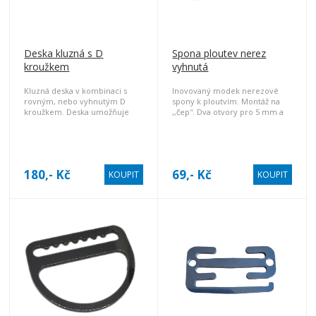
Deska kluzná s D
Spona ploutev nerez
kroužkem
vyhnutá
Kluzná deska v kombinaci s
Inovovaný modek nerezové
rovným, nebo vyhnutým D
spony k ploutvím. Montáž na
kroužkem. Deska umožňuje
,,čep''. Dva otvory pro 5 mm a
snadné zafixování výstroje na
jeden pro 8 mm gumolano.
požadované pozici popruhu.
Délku pásku lze zkracovat a
prodlužovat.
180,- Kč
69,- Kč
KOUPIT
KOUPIT