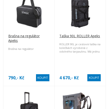
Brašna na regulátor
Taška 90L ROLLER Apeks
Apeks
ROLLER 90L je cestovní taška na
kolečkách vyrobená z
Brašna na regulátor
odolného tarpaulinu. Má jednu
vnitřní komoru o objemu 90 l,
tři vnitřní zipové mesh kapsy a
jednu vnější zipovou kapsu.
790,- Kč
4 670,- Kč
KOUPIT
KOUPIT