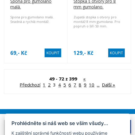
Spona pro gumolano
Stopka s otvory pro 8
malá.
mm gumolano.
Spona pro gumolano malá.
Zupatá stopka s otvory pro
Snadná a rychlá montáž.
montáž 8 mm gumolana. Pro
popruh o šíři 50 mm.
69,- Kč
129,- Kč
KOUPIT
KOUPIT
49 - 72 z 399
«
Předchozí
1
2
3
4
5
6
7
8
9
10
...
Další »
Prohlédněte si náš web se vším všudy...
FACEBOOK
DOMŮ
K zajištění správné funkčnosti webu používáme
OBCHODNÍ PODMÍNKY