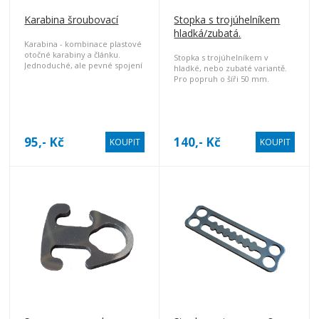
Karabina šroubovací
Stopka s trojúhelníkem
hladká/zubatá.
Karabina - kombinace plastové
otočné karabiny a článku.
Stopka s trojúhelníkem v
Jednoduché, ale pevné spojení
hladké, nebo zubaté variantě.
s Vaší výstrojí.
Pro popruh o šíři 50 mm.
95,- Kč
140,- Kč
KOUPIT
KOUPIT