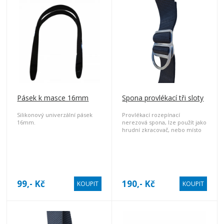
Pásek k masce 16mm
Spona provlékací tři sloty
Silikonový univerzální pásek
Provlékací rozepínací
16mm.
nerezová spona, lze použít jako
hrudní zkracovač, nebo místo
klasické opaskové výklopné
spony.
99,- Kč
190,- Kč
KOUPIT
KOUPIT