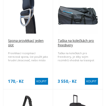
Spona provlékací jeden
Taška na kolečkách pro
slot
freedivery
Provlékací rozepínací
Taška na kolečkách pro
nerezová spona, lze použít jako
freedivery, je díky svým
hrudní zkracovač, nebo místo
rozměrů vhodná na trasnpot
klasické opaskové výklopné
freedivingových ploutví.
spony.
170,- Kč
3 550,- Kč
KOUPIT
KOUPIT