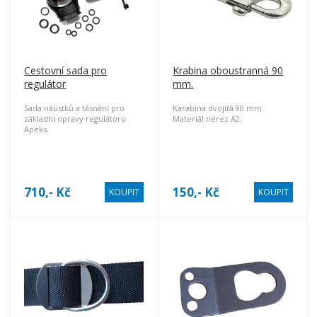
Cestovní sada pro
Krabina oboustranná 90
regulátor
mm.
Sada náústků a těsnění pro
Karabina dvojitá 90 mm.
základní opravy regulátoru
Materiál nerez A2.
Apeks.
710,- Kč
150,- Kč
KOUPIT
KOUPIT