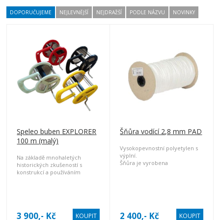
DOPORUČUJEME
NEJLEVNĚJŠÍ
NEJDRAŽŠÍ
PODLE NÁZVU
NOVINKY
Speleo buben EXPLORER
Šňůra vodící 2,8 mm PAD
100 m (malý)
Vysokopevnostní polyetylen s
výplní.
Na základě mnohaletých
Šňůra je vyrobena
historických zkušeností s
neplovoucího materiálu,
konstrukcí a používáním
odolná proti otěru a prořezu.
speleobubnů, došlo v roce
Minimální průtažnost zaručuje
2020 k vytvoření nového
výplň.
výrobku. Při výrobě
speleobubnu byly použity nové
materiály a technologie. Na
3 900,- Kč
2 400,- Kč
KOUPIT
KOUPIT
základě mnohaleté praxe došlo