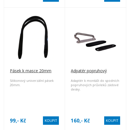
k vyvinutí tohoto typu
spelonavijáků.
Pásek k masce 20mm
Adpatér popruhový
Silikonový univerzální pásek
Adaptér k montáži do spodních
20mm.
popruhových průvleků zádové
desky.
Umožňuje snadné nastavení
délky ramenního popruhů.
99,- Kč
160,- Kč
KOUPIT
KOUPIT