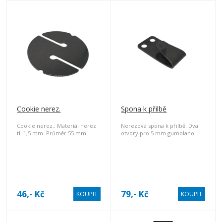
Cookie nerez.
Spona k přilbě
Cookie nerez.. Materiál nerez
Nerezová spona k přilbě. Dva
tl. 1,5 mm. Průměr 55 mm.
otvory pro 5 mm gumolano.
46,- Kč
79,- Kč
KOUPIT
KOUPIT