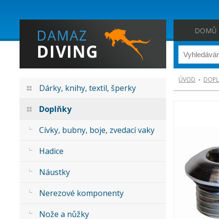
DOMŮ
ÚVOD
-
DOPL
Dárky, knihy, textil, šperky
Doplňky
Cívky, bubny, boje, zvedací vaky
Hadice
Náustky
Nerezové komponenty
Nože a nůžky