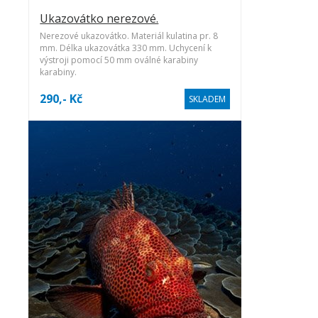
Ukazovátko nerezové.
Nerezové ukazovátko. Materiál kulatina pr. 8
mm. Délka ukazovátka 330 mm. Uchycení k
výstroji pomocí 50 mm oválné karabiny
karabiny.
290,- Kč
SKLADEM