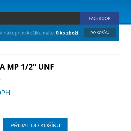
FACEBOOK
V nákupním košíku máte:
0 ks zboží
DO KOŠÍKU
A MP 1/2" UNF
.
DPH