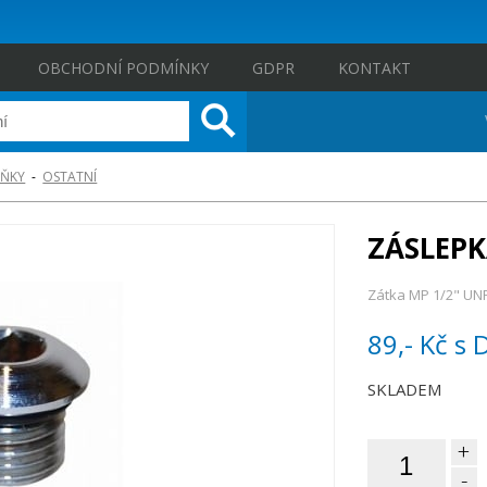
OBCHODNÍ PODMÍNKY
GDPR
KONTAKT
ŇKY
-
OSTATNÍ
ZÁSLEPK
Zátka MP 1/2" UNF
89,- Kč
s 
SKLADEM
+
-