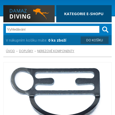
KATEGORIE E-SHOPU
V nákupním košíku máte:
0 ks zboží
DO KOŠÍKU
ÚVOD
-
DOPLŇKY
-
NEREZOVÉ KOMPONENTY