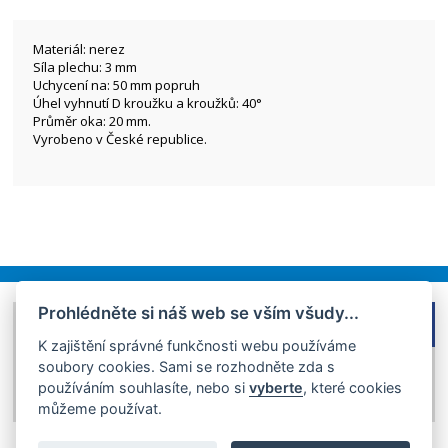
Materiál: nerez
Síla plechu: 3 mm
Uchycení na: 50 mm popruh
Úhel vyhnutí D kroužku a kroužků: 40°
Průměr oka: 20 mm.
Vyrobeno v České republice.
Prohlédněte si náš web se vším všudy...
FACEBOOK
DOMŮ
K zajištění správné funkčnosti webu používáme
OBCHODNÍ PODMÍNKY
soubory cookies. Sami se rozhodněte zda s
GDPR
používáním souhlasíte, nebo si
vyberte
, které cookies
KONTAKT
můžeme používat.