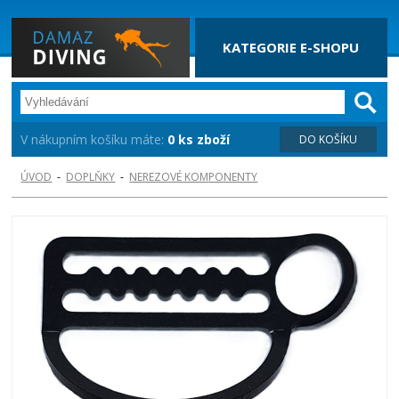
KATEGORIE E-SHOPU
V nákupním košíku máte:
0 ks zboží
DO KOŠÍKU
ÚVOD
-
DOPLŇKY
-
NEREZOVÉ KOMPONENTY