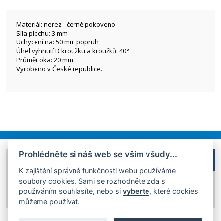
Materiál: nerez - černě pokoveno
Síla plechu: 3 mm
Uchycení na: 50 mm popruh
Úhel vyhnutí D kroužku a kroužků: 40°
Průměr oka: 20 mm.
Vyrobeno v České republice.
Prohlédněte si náš web se vším všudy...
FACEBOOK
DOMŮ
K zajištění správné funkčnosti webu používáme
OBCHODNÍ PODMÍNKY
soubory cookies. Sami se rozhodněte zda s
GDPR
používáním souhlasíte, nebo si
vyberte
, které cookies
KONTAKT
můžeme používat.