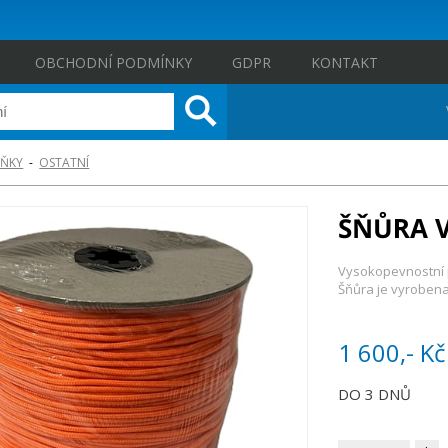
OBCHODNÍ PODMÍNKY
GDPR
KONTAKT
ŇKY
-
OSTATNÍ
ŠŇŮRA V
Vysokopevnostní p
Šňůra je vyrobena
1 600,- Kč
DO 3 DNŮ