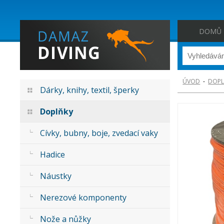
DOMŮ
ÚVOD
-
DOPL
Dárky, knihy, textil, šperky
Doplňky
Cívky, bubny, boje, zvedací vaky
Hadice
Náustky
Nerezové komponenty
Nože a nůžky