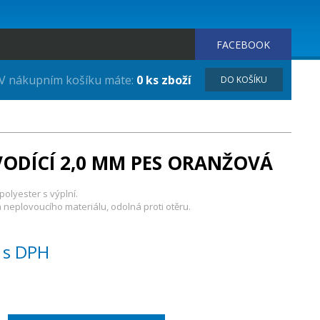
FACEBOOK
V nákupním košíku máte:
0 ks zboží
DO KOŠÍKU
ODÍCÍ 2,0 MM PES ORANŽOVÁ
olyester s výplní.
 neplovoucího materiálu, odolná proti otěru.
s DPH