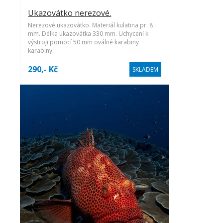
Ukazovátko nerezové.
Nerezové ukazovátko. Materiál kulatina pr. 8
mm. Délka ukazovátka 330 mm. Uchycení k
výstroji pomocí 50 mm oválné karabiny
karabiny.
290,- Kč
SKLADEM