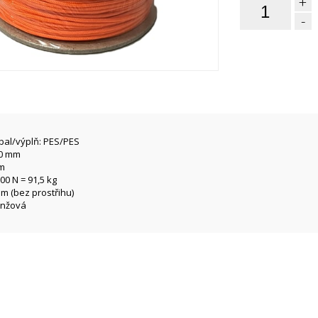
+
-
bal/výplň: PES/PES
,0 mm
/m
00 N = 91,5 kg
 m (bez prostřihu)
anžová