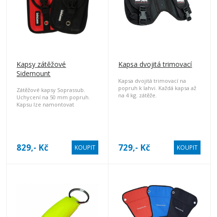
Kapsy zátěžové
Kapsa dvojitá trimovací
Sidemount
Kapsa dvojitá trimovací na
popruh k lahvi. Každá kapsa až
Zátěžové kapsy Soprassub.
na 4 kg. zátěže.
Uchycení na 50 mm popruh.
Kapsu lze namontovat
horizontálně, nebo vertikálně.
Zapínání pomocí s suchého
zipu a plastového trojzubce.
829,- Kč
729,- Kč
KOUPIT
KOUPIT