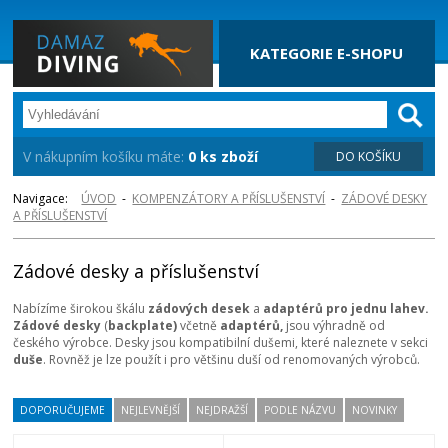
KATEGORIE E-SHOPU
V nákupním košíku máte:
0 ks zboží
DO KOŠÍKU
Navigace:
ÚVOD
-
KOMPENZÁTORY A PŘÍSLUŠENSTVÍ
-
ZÁDOVÉ DESKY
A PŘÍSLUŠENSTVÍ
Zádové desky a příslušenství
Nabízíme širokou škálu
zádových desek
a
adaptérů pro jednu lahev.
Zádové desky
(
backplate)
včetně
adaptérů,
jsou výhradně od
českého výrobce. Desky jsou kompatibilní dušemi, které naleznete v sekci
duše
. Rovněž je lze použít i pro většinu duší od renomovaných výrobců.
DOPORUČUJEME
NEJLEVNĚJŠÍ
NEJDRAŽŠÍ
PODLE NÁZVU
NOVINKY