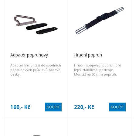
Adpatér popruhový
Hrudní popruh
Adaptér k montáži do spodních
Hrudní spojovací popruh pro
popruhových průvleků zádové
lepší stabilizaci postroje.
desky.
Montáž na 50 mm popruh.
Umožňuje snadné nastavení
délky ramenního popruhů.
160,- Kč
220,- Kč
KOUPIT
KOUPIT