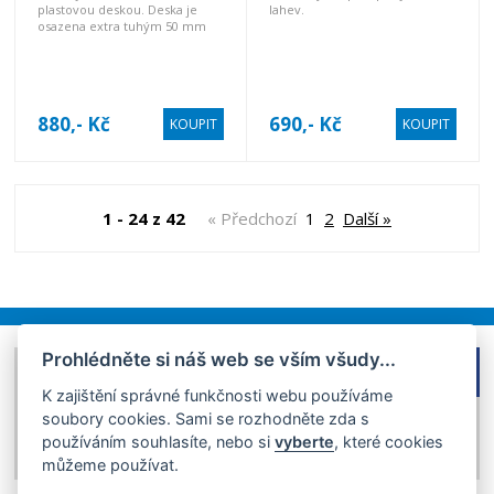
plastovou deskou. Deska je
lahev.
osazena extra tuhým 50 mm
popruhem.
880,- Kč
690,- Kč
KOUPIT
KOUPIT
1 - 24 z 42
« Předchozí
1
2
Další »
Prohlédněte si náš web se vším všudy...
FACEBOOK
DOMŮ
K zajištění správné funkčnosti webu používáme
OBCHODNÍ PODMÍNKY
soubory cookies. Sami se rozhodněte zda s
GDPR
používáním souhlasíte, nebo si
vyberte
, které cookies
KONTAKT
můžeme používat.