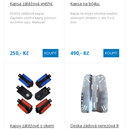
Kapsa zátěžová vnitřní.
Kapsa na bójku.
Vnitřní zátěžová kapsa.
Kapsa na bójku vhodná knašim
Zapínání vnitřní kapsy pomocí
zádovým deskám o síle 3 a 6
suchého zipu. Materiál
mm.
Kortexin. Cena za kus.
250,- Kč
490,- Kč
KOUPIT
KOUPIT
Kapsy zátěžové s okem
Deska zádová nerezová 8