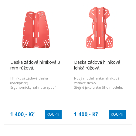
Deska zádová hliníková 3
Deska zádová hliníková
mm růžová.
lehká růžová.
Hliníková zádová deska
Nový model lehké hliníkové
(backplate).
zádové desky.
Ergonomicky zahnuté spodí
Stejně jako u staršího modelu,
rohy.
lze desku použít pro
monolahev bez adaptéru.
Ergonomicky zahnuté spodí
rohy.
Díky středové drážce je možno
1 400,- Kč
1 400,- Kč
KOUPIT
KOUPIT
namontovat prakticky
jakoukoliv duši.