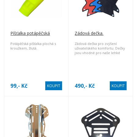
Píšťalka potápěčská
Zádová dečka.
Potápěčská píšťalka plochá s
Zádová dečka pro zvýšení
kroužkem, žlutá.
uživatelského komfortu. Dečky
jsou vhodné pro naše lehké
nerezové a hliníkové zádové
desky.
99,- Kč
490,- Kč
KOUPIT
KOUPIT