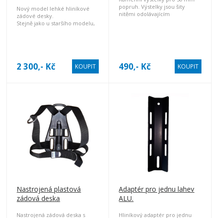
popruh. Výstelky jsou šity
Nový model lehké hliníkové
nitěmi odolávajícím
zádové desky.
povětrnostním vlivům.
Stejně jako u staršího modelu,
Materiál: Kortexin.
lze desku použít pro
monolahev bez adaptéru.
Ergonomicky zahnuté spodí
rohy.
Díky středové drážce je možno
2 300,- Kč
490,- Kč
KOUPIT
KOUPIT
namontovat prakticky
jakoukoliv duši.
Nastrojená plastová
Adaptér pro jednu lahev
zádová deska
ALU.
Nastrojená zádová deska s
Hliníkový adaptér pro jednu