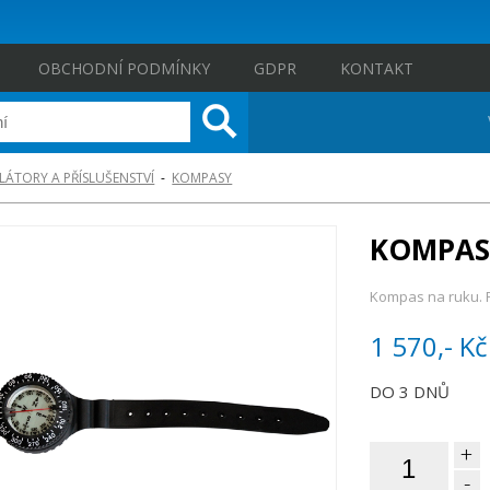
OBCHODNÍ PODMÍNKY
GDPR
KONTAKT
LÁTORY A PŘÍSLUŠENSTVÍ
-
KOMPASY
KOMPAS
Kompas na ruku. P
1 570,- Kč
DO 3 DNŮ
+
-