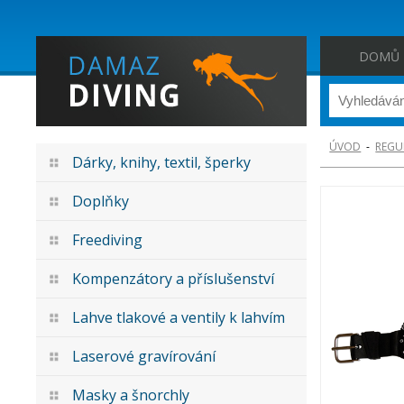
DOMŮ
ÚVOD
-
REGU
Dárky, knihy, textil, šperky
Doplňky
Freediving
Kompenzátory a příslušenství
Lahve tlakové a ventily k lahvím
Laserové gravírování
Masky a šnorchly